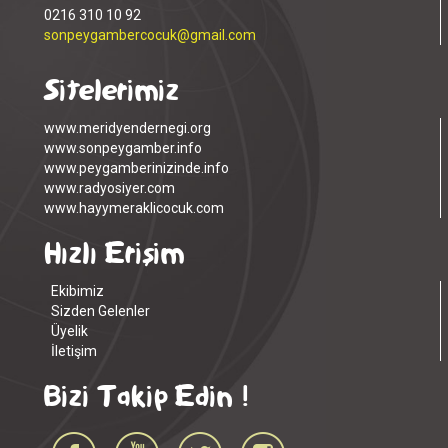
0216 310 10 92
sonpeygambercocuk@gmail.com
Sitelerimiz
www.meridyendernegi.org
www.sonpeygamber.info
www.peygamberinizinde.info
www.radyosiyer.com
www.hayymeraklicocuk.com
Hızlı Erişim
Ekibimiz
Sizden Gelenler
Üyelik
İletişim
Bizi Takip Edin !