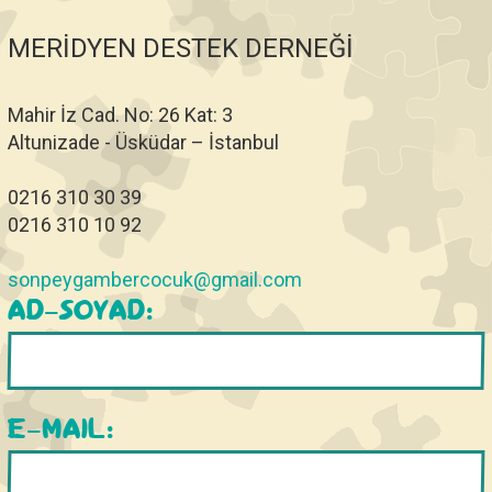
MERİDYEN DESTEK DERNEĞİ
Mahir İz Cad. No: 26 Kat: 3
Altunizade - Üsküdar – İstanbul
0216 310 30 39
0216 310 10 92
sonpeygambercocuk@gmail.com
AD-SOYAD:
E-MAIL: