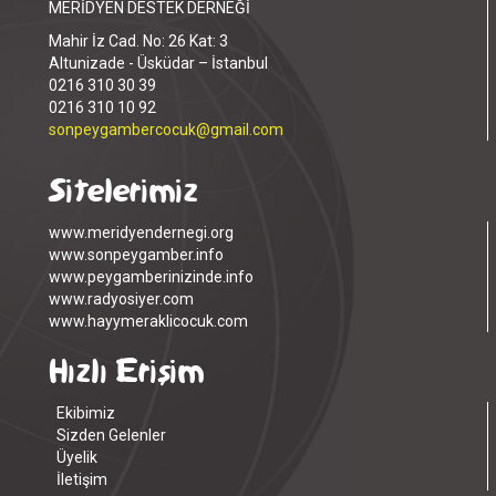
MERİDYEN DESTEK DERNEĞİ
Mahir İz Cad. No: 26 Kat: 3
Altunizade - Üsküdar – İstanbul
0216 310 30 39
0216 310 10 92
sonpeygambercocuk@gmail.com
Sitelerimiz
www.meridyendernegi.org
www.sonpeygamber.info
www.peygamberinizinde.info
www.radyosiyer.com
www.hayymeraklicocuk.com
Hızlı Erişim
Ekibimiz
Sizden Gelenler
Üyelik
İletişim