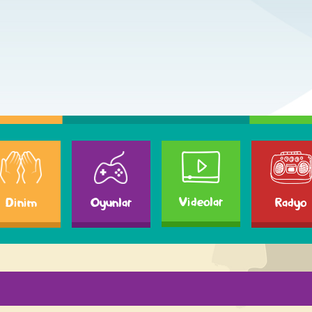
Videolar
Dinim
Radyo
Oyunlar