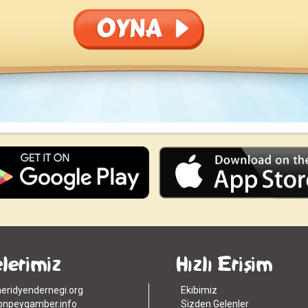
elerimiz
Hızlı Erişim
ridyendernegi.org
Ekibimiz
npeygamber.info
Sizden Gelenler