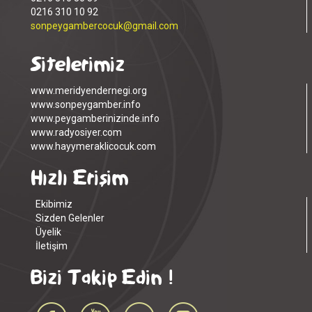
0216 310 10 92
sonpeygambercocuk@gmail.com
Sitelerimiz
www.meridyendernegi.org
www.sonpeygamber.info
www.peygamberinizinde.info
www.radyosiyer.com
www.hayymeraklicocuk.com
Hızlı Erişim
Ekibimiz
Sizden Gelenler
Üyelik
İletişim
Bizi Takip Edin !