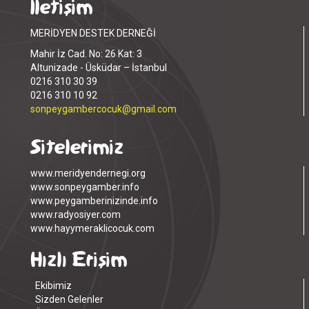
İletişim
MERİDYEN DESTEK DERNEĞİ
Mahir İz Cad. No: 26 Kat: 3
Altunizade - Üsküdar – İstanbul
0216 310 30 39
0216 310 10 92
sonpeygambercocuk@gmail.com
Sitelerimiz
www.meridyendernegi.org
www.sonpeygamber.info
www.peygamberinizinde.info
www.radyosiyer.com
www.hayymeraklicocuk.com
Hızlı Erişim
Ekibimiz
Sizden Gelenler